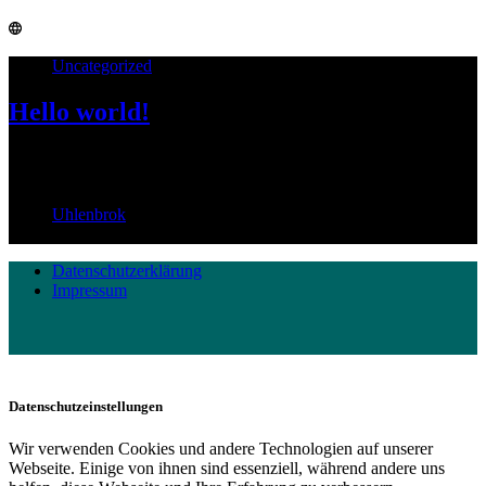
Uncategorized
Hello world!
Welcome to WordPress. This is your first post. Edit or delete it, then
start writing!
Uhlenbrok
21. Juli 2022
Datenschutzerklärung
Impressum
Datenschutzeinstellungen
Wir verwenden Cookies und andere Technologien auf unserer
Webseite. Einige von ihnen sind essenziell, während andere uns