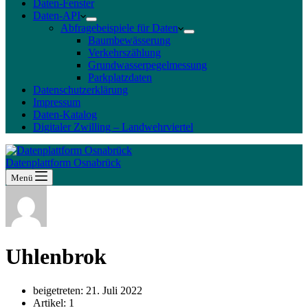
Daten-Fenster
Daten-API
Abfragebeispiele für Daten
Baumbewässerung
Verkehrszählung
Grundwasserpegelmessung
Parkplatzdaten
Datenschutzerklärung
Impressum
Daten-Katalog
Digitaler Zwilling – Landwehrviertel
Datenplattform Osnabrück
Menü
Uhlenbrok
beigetreten: 21. Juli 2022
Artikel: 1